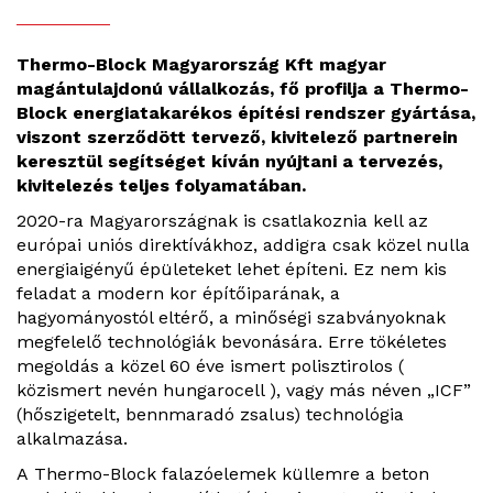
Thermo-Block Magyarország Kft magyar
magántulajdonú vállalkozás, fő profilja a Thermo-
Block energiatakarékos építési rendszer gyártása,
viszont szerződött tervező, kivitelező partnerein
keresztül segítséget kíván nyújtani a tervezés,
kivitelezés teljes folyamatában.
2020-ra Magyarországnak is csatlakoznia kell az
európai uniós direktívákhoz, addigra csak közel nulla
energiaigényű épületeket lehet építeni. Ez nem kis
feladat a modern kor építőiparának, a
hagyományostól eltérő, a minőségi szabványoknak
megfelelő technológiák bevonására. Erre tökéletes
megoldás a közel 60 éve ismert polisztirolos (
közismert nevén hungarocell ), vagy más néven „ICF”
(hőszigetelt, bennmaradó zsalus) technológia
alkalmazása.
A Thermo-Block falazóelemek küllemre a beton