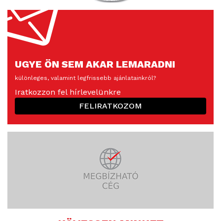
UGYE ÖN SEM AKAR LEMARADNI
különleges, valamint legfrissebb ajánlatainkról?
Iratkozzon fel hírlevelünkre
FELIRATKOZOM