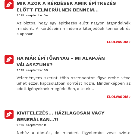
MIK AZOK A KÉRDÉSEK AMIK ÉPÍTKEZÉS
ELŐTT FELMERÜLNEK BENNEM…
2025. szeptember 04.
Az biztos, hogy egy építkezés előtt nagyon átgondolnék
mindent. A kérdéseim mindenre kiterjedőek lennének és
alaposan...
ELOLVASOM
HA MÁR ÉPÍTŐANYAG - MI ALAPJÁN
VÁLASSZUNK?
2025. szeptember 08.
Véleményem szerint több szempontot figyelembe véve
lehet ezzel kapcsolatban döntést hozni. Mindenképpen az
adott igényeknek megfelelően, a telek...
ELOLVASOM
KIVITELEZÉS… HÁZILAGOSAN VAGY
GENERÁLBAN…?!
2025. szeptember 11.
Nehéz a döntés, de mindent figyelembe véve szinte