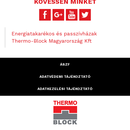
KÖVESSEN MINKET
Energiatakarékos és passzívházak
Thermo-Block Magyarország Kft
ÁSZF
ADATVÉDEMI TÁJÉKOZTATÓ
ADATKEZELÉSI TÁJÉKOZTATÓ