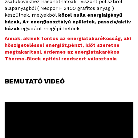
zsalukövekhez hasonlíthatóak, viszont polisztirol
alapanyagból ( Neopor F 2400 grafitos anyag )
készülnek, melyekből
közel nulla energiaigényű
házak, A+ energiaosztályú épületek, passzív/aktív
házak
egyaránt megépíthetőek.
Annak, akinek fontos az energiatakarékosság, aki
hőszigeteléssel energiát,pénzt, időt szeretne
megtakarítani, érdemes az energiatakarékos
Thermo-Block építési rendszert választania
BEMUTATÓ VIDEÓ