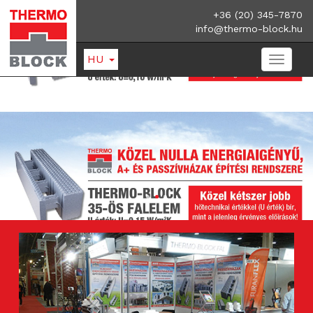
+36 (20) 345-7870
info@thermo-block.hu
HU