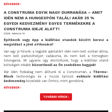
BŐVEBBEN
A CONSTRUMA EGYIK NAGY DURRANÁSA – AMIT
IDÉN NEM A HUNGEXPÓN TALÁL! AKÁR 35 %
EGYEDI KEDVEZMÉNY EGYES TERMÉKEKRE A
CONSTRUMA IDEJE ALATT!
2026. március 13.
Építkezik vagy épp a kiállítási standok között keresi a
megoldást a jövő otthonára?
Van egy jó hírünk: a legjobb ajánlatért idén nem kell sorban állnia,
nem kell parkolóhelyet vadásznia, és nem kell a tömegben
tolongania. Mi ugyanis úgy döntöttünk, hogy a kiállítási stand
költségeit inkább
közvetlenül az Ön zsebében hagyjuk!
Bár idén fizikailag nem állítunk ki a Construmán, a
Thermo-
Block
technológia és a hozzá tartozó
exkluzív kiállítási
kedvezmény
közelebb van Önhöz, mint gondolná.
BŐVEBBEN
TOVÁBBI HÍREK