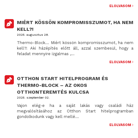
ELOLVASOM
MIÉRT KÖSSÖN KOMPROMISSZUMOT, HA NEM
KELL?!
2025. augusztus 28.
Thermo-Block… Miért kössön kompromisszumot, ha nem
kell?! Aki házépítés előtt áll, azzal szembesül, hogy a
feladat mennyire izgalmas ,...
ELOLVASOM
OTTHON START HITELPROGRAM ÉS
THERMO-BLOCK – AZ OKOS
OTTHONTEREMTÉS KULCSA
2025. szeptember 02.
Vajon elég-e ha a saját lakás vagy családi ház
megvalósításához az Otthon Start hitelprogramban
gondolkodunk vagy kell mellé...
ELOLVASOM