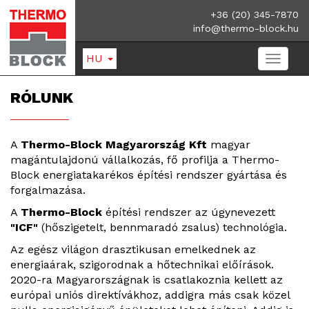
+36 (20) 345-7870
info@thermo-block.hu
HU
RÓLUNK
A
Thermo-Block Magyarország Kft
magyar
magántulajdonú vállalkozás, fő profilja a Thermo-
Block energiatakarékos építési rendszer gyártása és
forgalmazása.
A
Thermo-Block
építési rendszer az úgynevezett
"ICF"
(hőszigetelt, bennmaradó zsalus) technológia.
Az egész világon drasztikusan emelkednek az
energiaárak, szigorodnak a hőtechnikai előírások.
2020-ra Magyarországnak is csatlakoznia kellett az
európai uniós direktívákhoz, addigra más csak közel