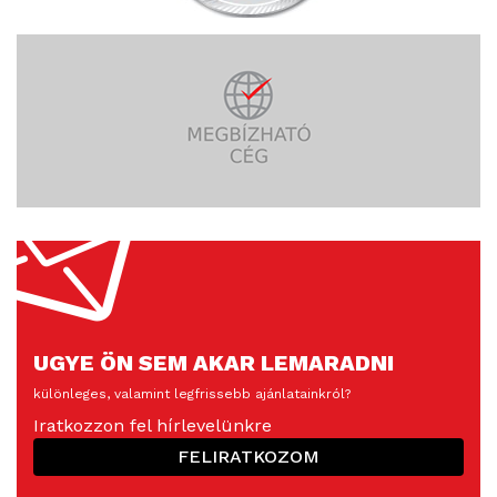
UGYE ÖN SEM AKAR LEMARADNI
különleges, valamint legfrissebb ajánlatainkról?
Iratkozzon fel hírlevelünkre
FELIRATKOZOM