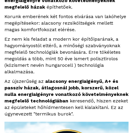
energiaigényre vonatkozó követelményeknek
megfelelő házak
építhetőek.
Korunk emberének két fontos elvárása van lakóhelye
megépítésekor: alacsony rezsiköltségek mellett
magas komfortfokozat elérése.
Ez nem kis feladat a modern kor építőiparának, a
hagyományostól eltérő, a minőségi szabványoknak
megfelelő technológiák bevonására. Erre tökéletes
megoldás a több, mint 50 éve ismert polisztirolos
(közismert nevén hungarocell ) technológia
alkalmazása.
Az újszerűség az
alacsony energiaigényű, A+ és
passzív házak, átlagosnál jobb, korszerű, közel
nulla energiaigényre vonatkozó követelményeknek
megfelelő technológiában
keresendő, hiszen ezeket
az épületeket hőhídmentesen kell kialakítani. Ez az
úgynevezett "termikus burok".