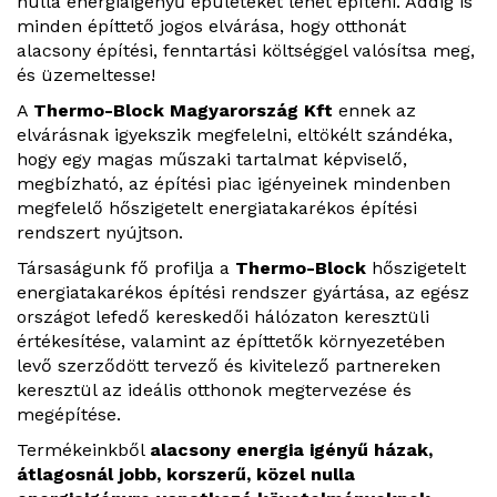
nulla energiaigényű épületeket lehet építeni. Addig is
minden építtető jogos elvárása, hogy otthonát
alacsony építési, fenntartási költséggel valósítsa meg,
és üzemeltesse!
A
Thermo-Block Magyarország Kft
ennek az
elvárásnak igyekszik megfelelni, eltökélt szándéka,
hogy egy magas műszaki tartalmat képviselő,
megbízható, az építési piac igényeinek mindenben
megfelelő hőszigetelt energiatakarékos építési
rendszert nyújtson.
Társaságunk fő profilja a
Thermo-Block
hőszigetelt
energiatakarékos építési rendszer gyártása, az egész
országot lefedő kereskedői hálózaton keresztüli
értékesítése, valamint az építtetők környezetében
levő szerződött tervező és kivitelező partnereken
keresztül az ideális otthonok megtervezése és
megépítése.
Termékeinkből
alacsony energia igényű házak,
átlagosnál jobb, korszerű, közel nulla