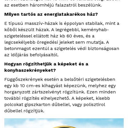
az esetben háromhéjú falazatról beszélünk.
Milyen tartós az energiatakarékos ház?
E típusú masszív-házak is éppolyan stabilak, mint a
kőből készült házak. A legrégebbi, keményhab­
szigeteléssel ellátott ház kb 60 éves, és a
legcsekélyebb öregedési jeleket sem mutatja. A
betonmagot ezentúl a szigetelés védi biztonságosan
az időjárás befolyásaitól.
Hogyan rögzíthetjük a képeket és a
konyhaszekrényeket?
Függőszekrények esetén a belsőtéri szigetelésben
egy kb 10 cm-es kihagyást képezünk, melyhez egy
horganyzott zártszelvényt rögzítünk. Ezen minden
további rögzítés elhelyezhető. A képeket, kisebb
polcokat gipszkarton dűbellel, vagy polisztirol
dűbellel rögzítjük.