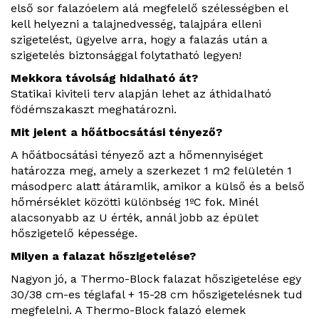
első sor falazóelem alá megfelelő szélességben el
kell helyezni a talajnedvesség, talajpára elleni
szigetelést, ügyelve arra, hogy a falazás után a
szigetelés biztonsággal folytatható legyen!
Mekkora távolság hidalható át?
Statikai kiviteli terv alapján lehet az áthidalható
födémszakaszt meghatározni.
Mit jelent a hőátbocsátási tényező?
A hőátbocsátási tényező azt a hőmennyiséget
határozza meg, amely a szerkezet 1 m2 felületén 1
másodperc alatt átáramlik, amikor a külső és a belső
hőmérséklet közötti különbség 1ºC fok. Minél
alacsonyabb az U érték, annál jobb az épület
hőszigetelő képessége.
Milyen a falazat hőszigetelése?
Nagyon jó, a Thermo-Block falazat hőszigetelése egy
30/38 cm-es téglafal + 15-28 cm hőszigetelésnek tud
megfelelni. A Thermo-Block falazó elemek