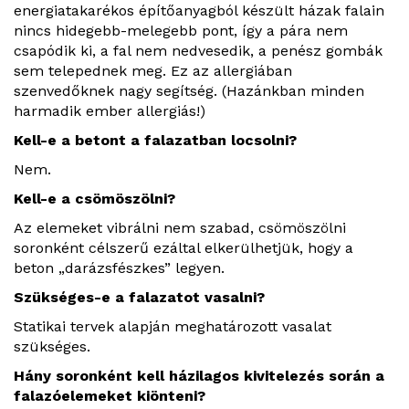
energiatakarékos építőanyagból készült házak falain
nincs hidegebb-melegebb pont, így a pára nem
csapódik ki, a fal nem nedvesedik, a penész gombák
sem telepednek meg. Ez az allergiában
szenvedőknek nagy segítség. (Hazánkban minden
harmadik ember allergiás!)
Kell-e a betont a falazatban locsolni?
Nem.
Kell-e a csömöszölni?
Az elemeket vibrálni nem szabad, csömöszölni
soronként célszerű ezáltal elkerülhetjük, hogy a
beton „darázsfészkes” legyen.
Szükséges-e a falazatot vasalni?
Statikai tervek alapján meghatározott vasalat
szükséges.
Hány soronként kell házilagos kivitelezés során a
falazóelemeket kiönteni?