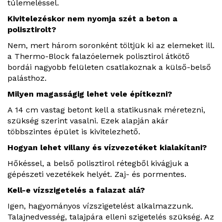
túlemeléssel.
Kivitelezéskor nem nyomja szét a beton a
polisztirolt?
Nem, mert három soronként töltjük ki az elemeket ill.
a Thermo-Block falazóelemek polisztirol átkötő
bordái nagyobb felületen csatlakoznak a külső-belső
palásthoz.
Milyen magasságig lehet vele építkezni?
A 14 cm vastag betont kell a statikusnak méretezni,
szükség szerint vasalni. Ezek alapján akár
többszintes épület is kivitelezhető.
Hogyan lehet villany és vízvezetéket kialakítani?
Hőkéssel, a belső polisztirol rétegből kivágjuk a
gépészeti vezetékek helyét. Zaj- és pormentes.
Kell-e vízszigetelés a falazat alá?
Igen, hagyományos vízszigetelést alkalmazzunk.
Talajnedvesség, talajpára elleni szigetelés szükség. Az