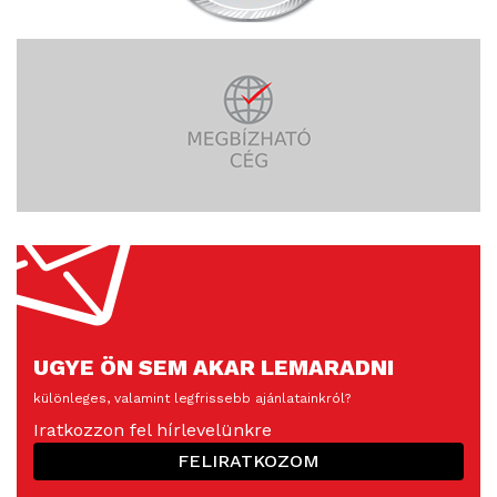
UGYE ÖN SEM AKAR LEMARADNI
különleges, valamint legfrissebb ajánlatainkról?
Iratkozzon fel hírlevelünkre
FELIRATKOZOM