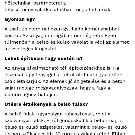
hőtechnikai paraméterei a
teljesítménynyilatkozatokban megtalálhatóak.
Gyorsan ég?
A zsaluzó elem nehezen gyulladó keményhabból
készül. Az anyag önmagában nem éghető. Ezen
túlmenően a belső és külső vakolat is védi az elemet
az esetleges lángoktól.
Lehet építkezni fagy esetén is?
Az anyag alkalmazható téli építkezésekhez is. Ha
éjszakai fagy fenyeget, a feltöltött falat egyszerűen
csak letakarjuk. Az elemek jó szigetelése és a beton
saját melege megakadályozzák, hogy a fagy a
betonmaghoz hatoljon.
Ütésre érzékenyek a belső falak?
A belső falak ugyanolyan robosztusak, mint a
szokványos falak. Erről gondoskodik a betonmag, a
belső és külső szigetelés, valamint a belső- és külső
térben szükséges kb. 10 mm-es vakolatréteg. Ebben