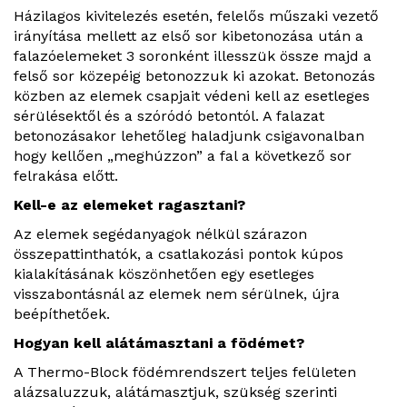
Házilagos kivitelezés esetén, felelős műszaki vezető
irányítása mellett az első sor kibetonozása után a
falazóelemeket 3 soronként illesszük össze majd a
felső sor közepéig betonozzuk ki azokat. Betonozás
közben az elemek csapjait védeni kell az esetleges
sérülésektől és a szóródó betontól. A falazat
betonozásakor lehetőleg haladjunk csigavonalban
hogy kellően „meghúzzon” a fal a következő sor
felrakása előtt.
Kell-e az elemeket ragasztani?
Az elemek segédanyagok nélkül szárazon
összepattinthatók, a csatlakozási pontok kúpos
kialakításának köszönhetően egy esetleges
visszabontásnál az elemek nem sérülnek, újra
beépíthetőek.
Hogyan kell alátámasztani a födémet?
A Thermo-Block födémrendszert teljes felületen
alázsaluzzuk, alátámasztjuk, szükség szerinti