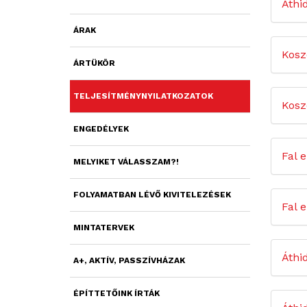
Áthi
ÁRAK
Kosz
ÁRTÜKÖR
TELJESÍTMÉNYNYILATKOZATOK
Kosz
ENGEDÉLYEK
Fal 
MELYIKET VÁLASSZAM?!
FOLYAMATBAN LÉVŐ KIVITELEZÉSEK
Fal 
MINTATERVEK
Áthi
A+, AKTÍV, PASSZÍVHÁZAK
ÉPÍTTETŐINK ÍRTÁK