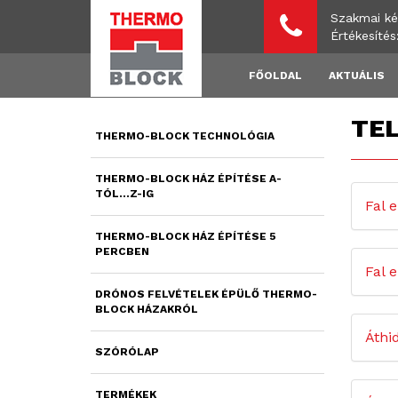
Szakmai ké
Értékesíté
FŐOLDAL
AKTUÁLIS
TE
THERMO-BLOCK TECHNOLÓGIA
THERMO-BLOCK HÁZ ÉPÍTÉSE A-
TÓL...Z-IG
Fal 
THERMO-BLOCK HÁZ ÉPÍTÉSE 5
PERCBEN
Fal 
DRÓNOS FELVÉTELEK ÉPÜLŐ THERMO-
BLOCK HÁZAKRÓL
Áthi
SZÓRÓLAP
TERMÉKEK