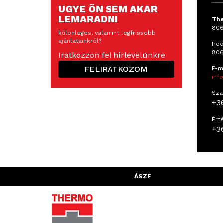
UGYE ÖN SEM AKAR
LEMARADNI
The
806
különleges, valamint legfrissebb
ajánlatainkról?
Irod
806
Iratkozzon fel hírlevelünkre
FELIRATKOZOM
E-ma
inf
Sza
+3
Ért
+3
ÁSZF