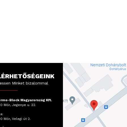
LÉRHETŐSÉGEINK
essen Minket bizalommal
rmo-Block Magyarország Kft.
0 Mór, Jegenye u. 22.
a:
0 Mór, Velegi út 2.