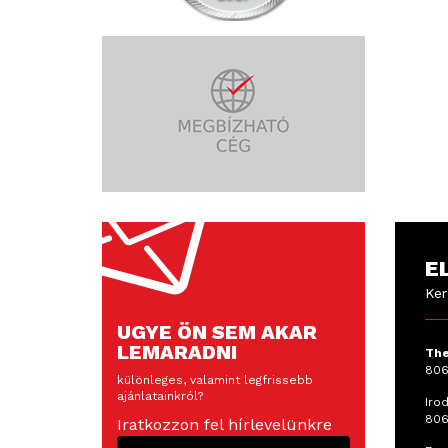
E
Ker
UGYE ÖN SEM AKAR
LEMARADNI
The
806
különleges, valamint legfrissebb
ajánlatainkról?
Irod
806
Iratkozzon fel hírlevelünkre