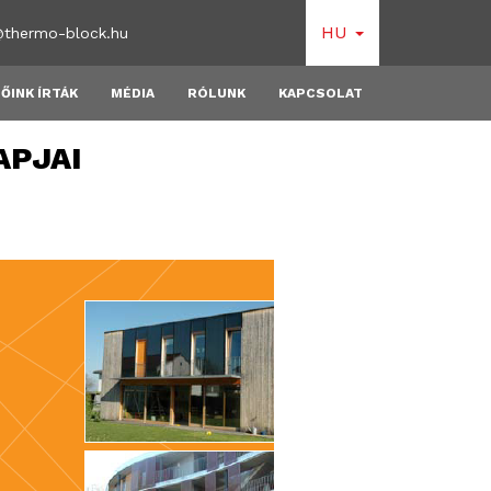
HU
@thermo-block.hu
ŐINK ÍRTÁK
MÉDIA
RÓLUNK
KAPCSOLAT
APJAI
!