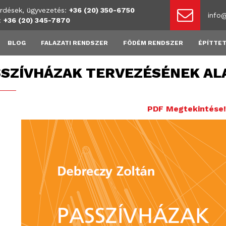
rdések, ügyvezetés:
+36 (20) 350-6750
info
s:
+36 (20) 345-7870
BLOG
FALAZATI RENDSZER
FÖDÉM RENDSZER
ÉPÍTTET
SZÍVHÁZAK TERVEZÉSÉNEK AL
PDF Megtekintése