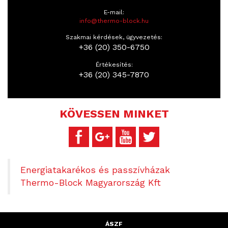
E-mail:
info@thermo-block.hu
Szakmai kérdések, ügyvezetés:
+36 (20) 350-6750
Értékesítés:
+36 (20) 345-7870
KÖVESSEN MINKET
Energiatakarékos és passzívházak
Thermo-Block Magyarország Kft
ÁSZF