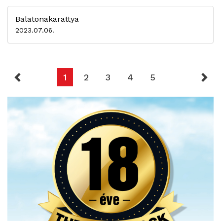
Balatonakarattya
2023.07.06.
1
2
3
4
5