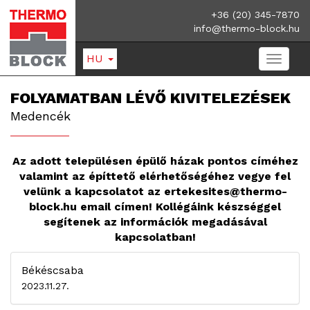
+36 (20) 345-7870
info@thermo-block.hu
HU
FOLYAMATBAN LÉVŐ KIVITELEZÉSEK
Medencék
Az adott településen épülő házak pontos címéhez
valamint az építtető elérhetőségéhez vegye fel
velünk a kapcsolatot az
ertekesites@thermo-
block.hu
email címen! Kollégáink készséggel
segítenek az információk megadásával
kapcsolatban!
Békéscsaba
2023.11.27.