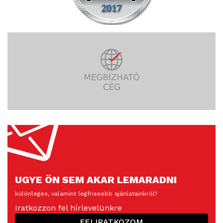
UGYE ÖN SEM AKAR LEMARADNI
különleges, valamint legfrissebb ajánlatainkról?
Iratkozzon fel hírlevelünkre
FELIRATKOZOM