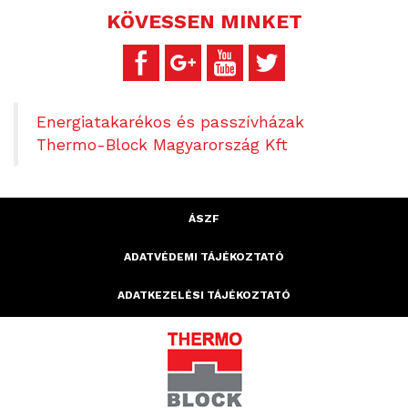
KÖVESSEN MINKET
Energiatakarékos és passzívházak
Thermo-Block Magyarország Kft
ÁSZF
ADATVÉDEMI TÁJÉKOZTATÓ
ADATKEZELÉSI TÁJÉKOZTATÓ