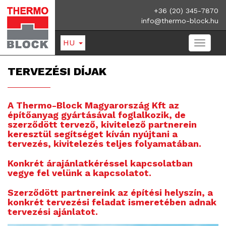
+36 (20) 345-7870
info@thermo-block.hu
HU
TERVEZÉSI DÍJAK
A Thermo-Block Magyarország Kft az
építőanyag gyártásával foglalkozik, de
szerződött tervező, kivitelező partnerein
keresztül segítséget kíván nyújtani a
tervezés, kivitelezés teljes folyamatában.
Konkrét árajánlatkéréssel kapcsolatban
vegye fel velünk a kapcsolatot.
Szerződött partnereink az építési helyszín, a
konkrét tervezési feladat ismeretében adnak
tervezési ajánlatot.