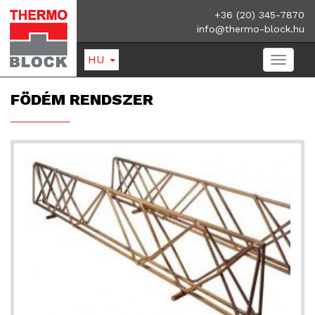
+36 (20) 345-7870
info@thermo-block.hu
HU
FÖDÉM RENDSZER