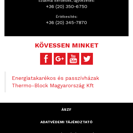
Szakmai kérdések, ügyvezetés:
+36 (20) 350-6750
Értékesítés:
+36 (20) 345-7870
KÖVESSEN MINKET
Energiatakarékos és passzívházak
Thermo-Block Magyarország Kft
ÁSZF
ADATVÉDEMI TÁJÉKOZTATÓ