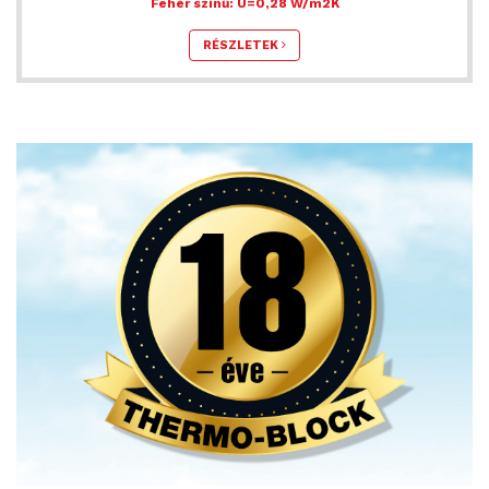
Fehér színű: U=0,28 W/m2K
RÉSZLETEK