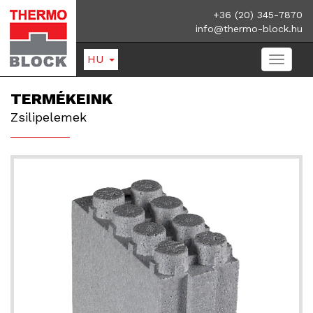
+36 (20) 345-7870
info@thermo-block.hu
HU
TERMÉKEINK
Zsilipelemek