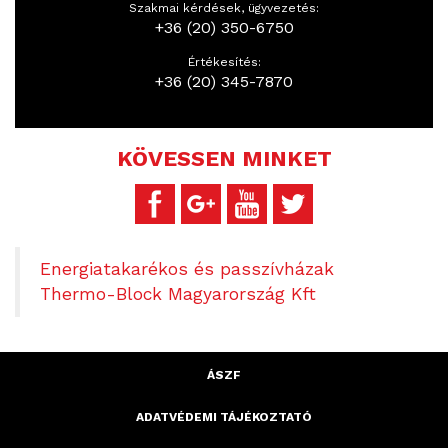
Szakmai kérdések, ügyvezetés:
+36 (20) 350-6750
Értékesítés:
+36 (20) 345-7870
KÖVESSEN MINKET
Energiatakarékos és passzívházak
Thermo-Block Magyarország Kft
ÁSZF
ADATVÉDEMI TÁJÉKOZTATÓ