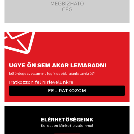
UGYE ÖN SEM AKAR LEMARADNI
különleges, valamint legfrissebb ajánlatainkról?
Iratkozzon fel hírlevelünkre
FELIRATKOZOM
ELÉRHETŐSÉGEINK
Keressen Minket bizalommal