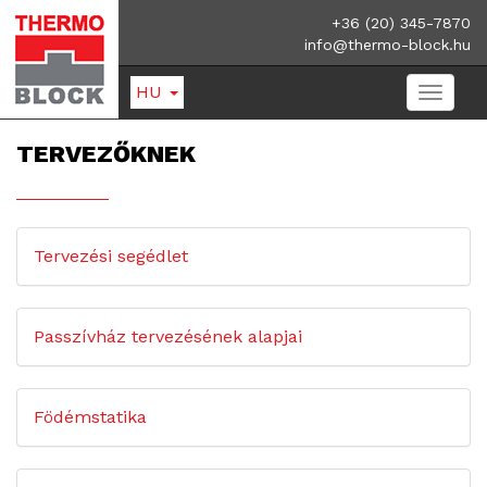
+36 (20) 345-7870
info@thermo-block.hu
HU
TERVEZŐKNEK
Tervezési segédlet
Passzívház tervezésének alapjai
Födémstatika