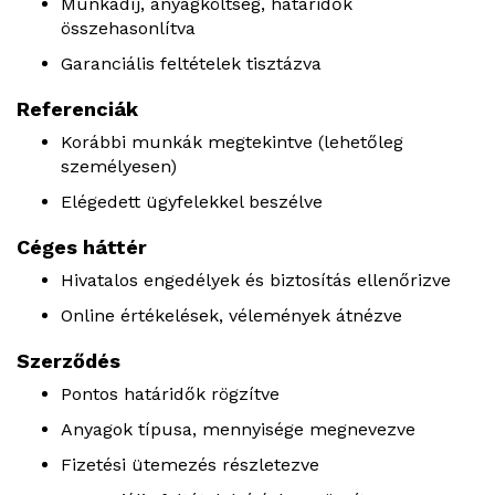
Munkadíj, anyagköltség, határidők
összehasonlítva
Garanciális feltételek tisztázva
Referenciák
Korábbi munkák megtekintve (lehetőleg
személyesen)
Elégedett ügyfelekkel beszélve
Céges háttér
Hivatalos engedélyek és biztosítás ellenőrizve
Online értékelések, vélemények átnézve
Szerződés
Pontos határidők rögzítve
Anyagok típusa, mennyisége megnevezve
Fizetési ütemezés részletezve