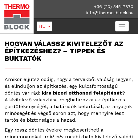
+36 (20) 345-7870
info@thermo-block.hu
HU
HOGYAN VÁLASSZ KIVITELEZŐT AZ
ÉPÍTKEZÉSHEZ? – TIPPEK ÉS
BUKTATÓK
Amikor eljutsz odáig, hogy a tervekből valóság legyen,
és elinduljon az építkezés, egy kulcsfontosságú
döntés vár rád:
kire bízod otthonod felépítését?
A kivitelező választása meghatározza az építkezés
gördülékenységét, a határidők betartását, az anyagok
minőségét és végső soron azt, hogy mennyire lesz
tartós és biztonságos a házad.
Egy rossz döntés évekre megkeserítheti a
mindennapokat, míg egy megbízható kivitelező valódi