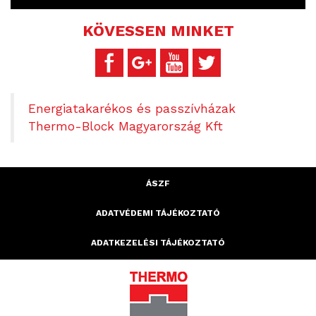
KÖVESSEN MINKET
Energiatakarékos és passzívházak
Thermo-Block Magyarország Kft
ÁSZF
ADATVÉDEMI TÁJÉKOZTATÓ
ADATKEZELÉSI TÁJÉKOZTATÓ