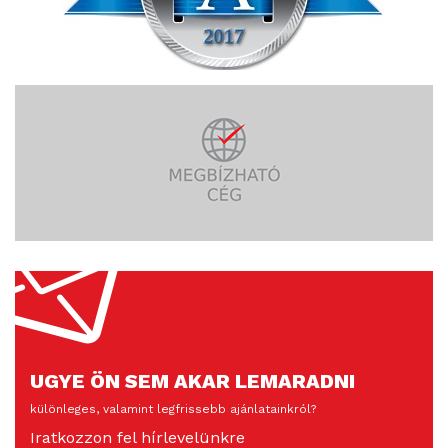
UGYE ÖN SEM AKAR LEMARADNI
különleges, valamint legfrissebb ajánlatainkról?
Iratkozzon fel hírlevelünkre