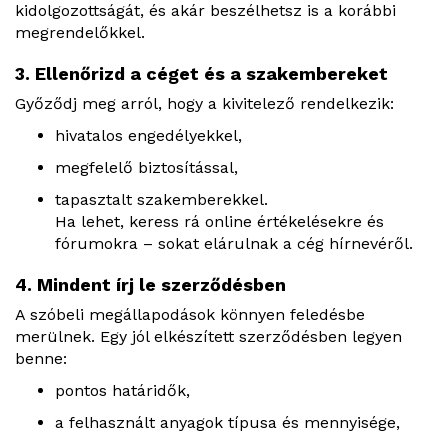
kidolgozottságát, és akár beszélhetsz is a korábbi
megrendelőkkel.
3. Ellenőrizd a céget és a szakembereket
Győződj meg arról, hogy a kivitelező rendelkezik:
hivatalos engedélyekkel,
megfelelő biztosítással,
tapasztalt szakemberekkel.
Ha lehet, keress rá online értékelésekre és
fórumokra – sokat elárulnak a cég hírnevéről.
4. Mindent írj le szerződésben
A szóbeli megállapodások könnyen feledésbe
merülnek. Egy jól elkészített szerződésben legyen
benne:
pontos határidők,
a felhasznált anyagok típusa és mennyisége,