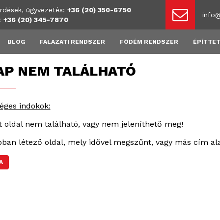
rdések, ügyvezetés:
+36 (20) 350-6750
info
s:
+36 (20) 345-7870
BLOG
FALAZATI RENDSZER
FÖDÉM RENDSZER
ÉPÍTTET
AP NEM TALÁLHATÓ
éges indokok:
rt oldal nem található, vagy nem jeleníthető meg!
bban létező oldal, mely idővel megszűnt, vagy más cím alat
A