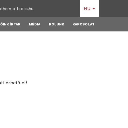
HU
@thermo-block.hu
ŐINK ÍRTÁK
MÉDIA
RÓLUNK
KAPCSOLAT
t érhető el!