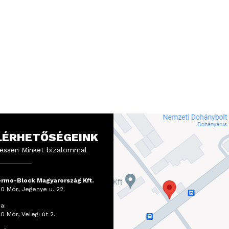
LÉRHETŐSÉGEINK
essen Minket bizalommal
rmo-Block Magyarország Kft.
0 Mór, Jegenye u. 22.
a:
0 Mór, Velegi út 2.