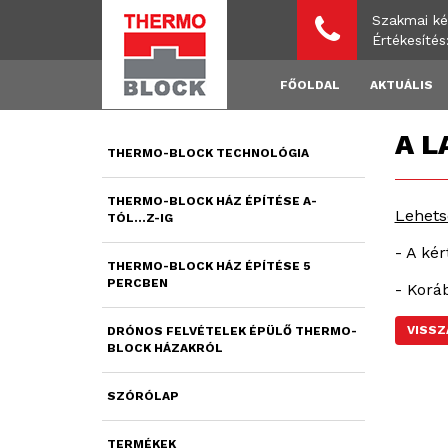
Szakmai ké
Értékesíté
FŐOLDAL
AKTUÁLIS
A L
THERMO-BLOCK TECHNOLÓGIA
THERMO-BLOCK HÁZ ÉPÍTÉSE A-
Lehets
TÓL...Z-IG
- A ké
THERMO-BLOCK HÁZ ÉPÍTÉSE 5
PERCBEN
- Korá
VISSZ
DRÓNOS FELVÉTELEK ÉPÜLŐ THERMO-
BLOCK HÁZAKRÓL
SZÓRÓLAP
TERMÉKEK