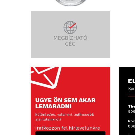
E
Ker
UGYE ÖN SEM AKAR
LEMARADNI
The
806
különleges, valamint legfrissebb
ajánlatainkról?
Irod
806
Iratkozzon fel hírlevelünkre